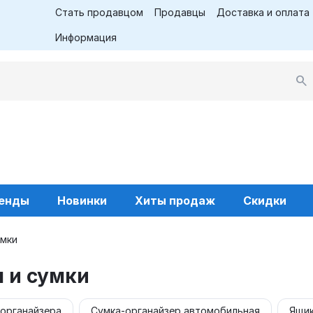
Стать продавцом
Продавцы
Доставка и оплата
Информация
енды
Новинки
Хиты продаж
Скидки
умки
 и сумки
 органайзера
Сумка-органайзер автомобильная
Ящик